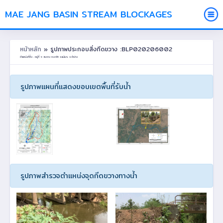
MAE JANG BASIN STREAM BLOCKAGES
หน้าหลัก
» รูปภาพประกอบสิ่งกีดขวาง :BLP020206002
ตำแหน่งที่ตั้ง : หมู่ที่ 9 สบจาง ต.นาสัก อ.แม่เมาะ จ.ลำปาง
รูปภาพแผนที่แสดงขอบเขตพื้นที่รับน้ำ
รูปภาพสำรวจตำแหน่งจุดกีดขวางทางน้ำ