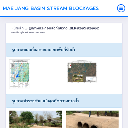
MAE JANG BASIN STREAM BLOCKAGES
หน้าหลัก
» รูปภาพประกอบสิ่งกีดขวาง :BLP020502002
ตำแหน่งที่ตั้ง : หมู่ที่ 2 สบเติ๋น ต.สบป้าด อ.แม่เมาะ จ.ลำปาง
รูปภาพแผนที่แสดงขอบเขตพื้นที่รับน้ำ
รูปภาพสำรวจตำแหน่งจุดกีดขวางทางน้ำ