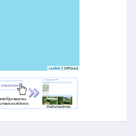
Leaflet
| CRFlood