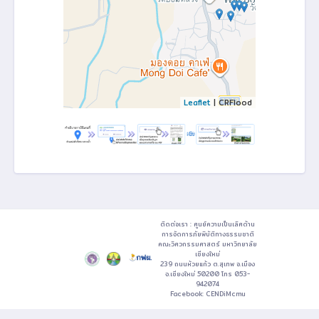
Leaflet
| CRFlood
ติดต่อเรา : ศูนย์ความเป็นเลิศด้าน
การจัดการภัยพิบัติทางธรรมชาติ
คณะวิศวกรรมศาสตร์ มหาวิทยาลัย
เชียงใหม่
239 ถนนห้วยแก้ว ต.สุเทพ อ.เมือง
จ.เชียงใหม่ 50200 โทร 053-
942074
Facebook:
CENDiMcmu