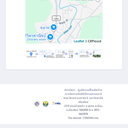
Leaflet
| CRFlood
ติดต่อเรา : ศูนย์ความเป็นเลิศด้าน
การจัดการภัยพิบัติทางธรรมชาติ
คณะวิศวกรรมศาสตร์ มหาวิทยาลัย
เชียงใหม่
239 ถนนห้วยแก้ว ต.สุเทพ อ.เมือง
จ.เชียงใหม่ 50200 โทร 053-
942074
Facebook:
CENDiMcmu