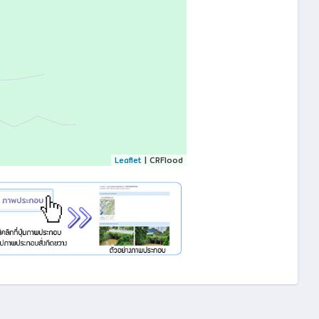
Leaflet
| CRFlood