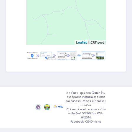
Leaflet
| CRFlood
ติดต่อเรา : ศูนย์ความเป็นเลิศด้าน
การจัดการภัยพิบัติทางธรรมชาติ
คณะวิศวกรรมศาสตร์ มหาวิทยาลัย
เชียงใหม่
239 ถนนห้วยแก้ว ต.สุเทพ อ.เมือง
จ.เชียงใหม่ 50200 โทร 053-
942074
Facebook:
CENDiMcmu