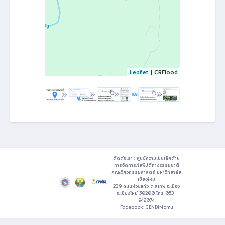
Leaflet
| CRFlood
ติดต่อเรา : ศูนย์ความเป็นเลิศด้าน
การจัดการภัยพิบัติทางธรรมชาติ
คณะวิศวกรรมศาสตร์ มหาวิทยาลัย
เชียงใหม่
239 ถนนห้วยแก้ว ต.สุเทพ อ.เมือง
จ.เชียงใหม่ 50200 โทร 053-
942074
Facebook:
CENDiMcmu