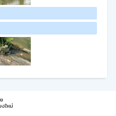
าย
ียงใหม่