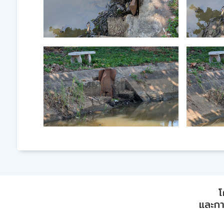
โ
และการ