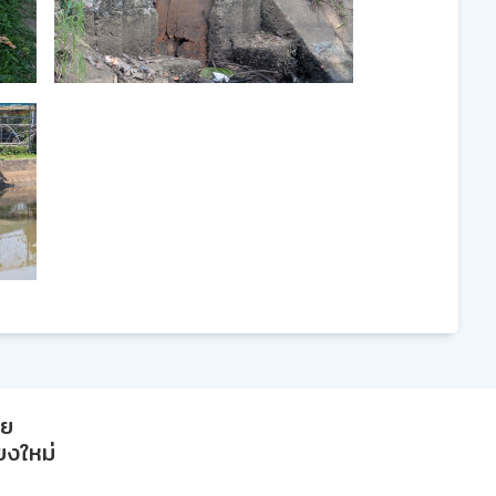
าย
ียงใหม่