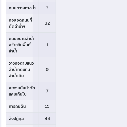
ถนนขวางทางน้ำ
3
ท่อลอดถนนที่
32
ตัดลำน้ำฯ
ถนนขนานลำน้ำ
สร้างกินพื้นที่
1
ลำน้ำ
วางท่อตามแนว
ลำน้ำทดแทน
0
ลำน้ำเดิม
สะพานมีหน้าตัด
7
แคบเกินไป
การถมดิน
15
สิ่งปฏิกูล
44