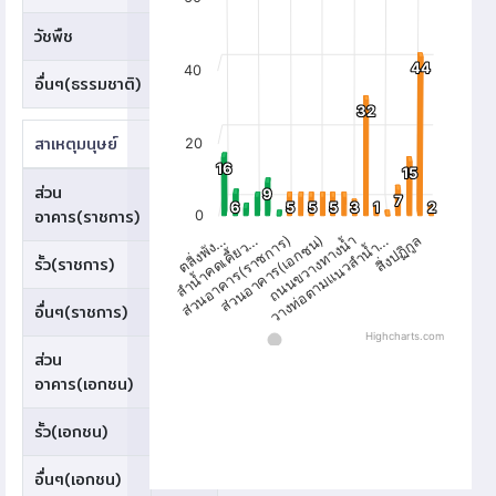
The chart has 1 X axis displaying catego
วัชพืช
9
The chart has 1 Y axis displaying values
44
44
40
อื่นๆ(ธรรมชาติ)
0
32
32
สาเหตุมนุษย์
จำนวน
20
16
16
15
15
ส่วน
9
9
7
7
5
6
6
5
5
5
5
5
5
3
3
1
1
2
2
อาคาร(ราชการ)
0
ถนนขวางทางน้ำ
ลำน้ำคดเคี้ยว…
วางท่อตามแนวลำน้ำ…
ส่วนอาคาร(เอกชน)
ส่วนอาคาร(ราชการ)
ตลิ่งพัง…
สิ่งปฏิกูล
รั้ว(ราชการ)
5
อื่นๆ(ราชการ)
5
Highcharts.com
End of interactive chart.
ส่วน
5
อาคาร(เอกชน)
รั้ว(เอกชน)
5
อื่นๆ(เอกชน)
5