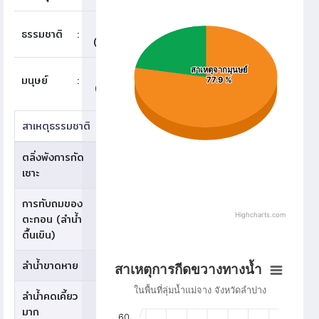
38
ธรรมชาติ
:
(22.1%)
134
สาเหตุจากมุนษย์
สาเหตุจากมุนษย์
มนุษย์
:
สาเหตุจากธรรมชาติ
77.9 %
77.9 %
(77.9%)
สาเหตุธรรมชาติ
จำนวน
ตลิ่งพังการกัด
16
เซาะ
การทับถมของ
Highcharts.com
ตะกอน (ลำน้ำ
6
End of interactive chart.
ตื้นเขิน)
สาเหตุการกีดขวางทางน้ำ
ลำน้ำขาดหาย
2
สาเหตุการกีดขวางทางน้ำ
Bar chart with 20 bars.
ในพื้นที่ลุ่มน้ำแม่จาง จังหวัดลำปาง
ลำน้ำคดเคี้ยว
ในพื้นที่ลุ่มน้ำแม่จาง จังหวัดลำปาง
5
มาก
View as data table, สาเหตุการกีดขวางทางน้ำ
60