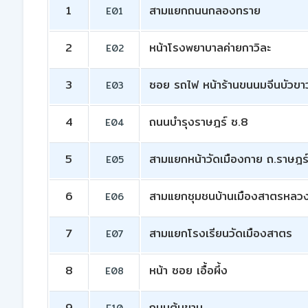
1
สามแยกถนนกลองทราย
E01
2
หน้าโรงพยาบาลค่ายกาวิละ
E02
3
ซอย รถไฟ หน้าร้านขนนมจีนบัวขา
E03
4
ถนนบำรุงราษฎร์ ซ.8
E04
5
สามแยกหน้าวัดเมืองกาย ถ.ราษฎร์
E05
6
สามแยกชุมชนบ้านเมืองสาตรหลว
E06
7
สามแยกโรงเรียนวัดเมืองสาตร
E07
8
หน้า ซอย เอื้อผึ้ง
E08
9
ถนนต้นขาม