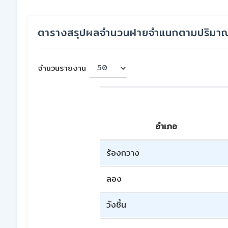
ตารางสรุปผลจำนวนฝายจำแนกตามปริมา
จำนวนรายงาน
อำเภอ
ร้องกวาง
ลอง
วังชิ้น