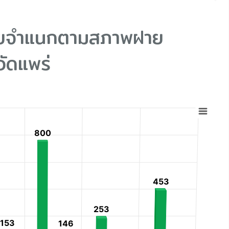
ายจำแนกตามสภาพฝาย
วัดแพร่
800
800
ranges from 5 to 810.
453
453
253
253
153
153
146
146