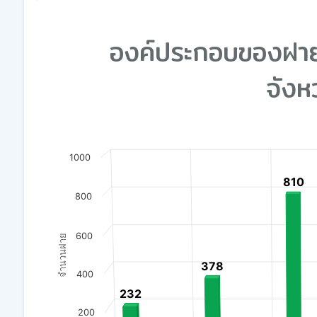
End of interactive chart.
องค์ประกอบของฝ
จังห
Chart
1000
Bar chart with 3 data series.
810
810
View as data table, Chart
800
The chart has 1 X axis displaying categories.
The chart has 1 Y axis displaying จำนวนฝาย. Data 
600
จำนวนฝาย
378
378
400
232
232
200