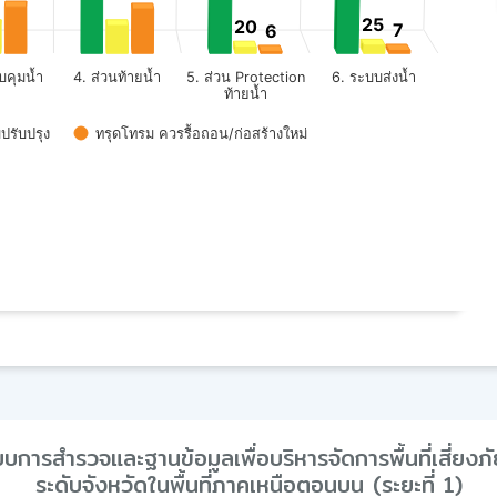
25
25
20
20
7
7
6
6
บคุมน้ำ
4. ส่วนท้ายน้ำ
6. ระบบส่งน้ำ
5. ส่วน Protection
ท้ายน้ำ
ทรุดโทรม ควรรื้อถอน/ก่อสร้างใหม่
รับปรุง
ารสำรวจและฐานข้อมูลเพื่อบริหารจัดการพื้นที่เสี่ยงภั
ระดับจังหวัดในพื้นที่ภาคเหนือตอนบน (ระยะที่ 1)