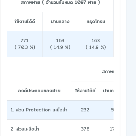
สภาพฝาย ( จำนวนทั้งหมด 1097 ฝาย )
ใช้งานได้ดี
ปานกลาง
ทรุดโทรม
771
163
163
( 70.3 %)
( 14.9 %)
( 14.9 %)
สภาพฝาย
องค์ประกอบของฝาย
ใช้งานได้ดี
ปานกลาง
ทร
1. ส่วน Protection เหนือน้ำ
232
5
2. ส่วนเหนือน้ำ
378
17