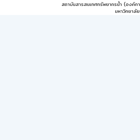
สถาบันสารสนเทศทรัพยากรน้ำ (องค์ก
มหาวิทยาลัย