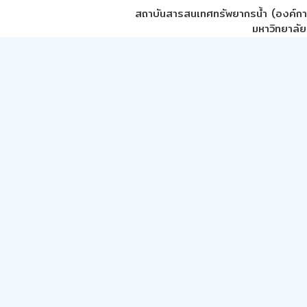
สถาบันสารสนเทศทรัพยากรน้ำ (องค์ก
มหาวิทยาลัย