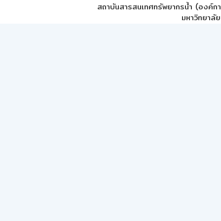
สถาบันสารสนเทศทรัพยากรน้ำ (องค์ก
มหาวิทยาลัย