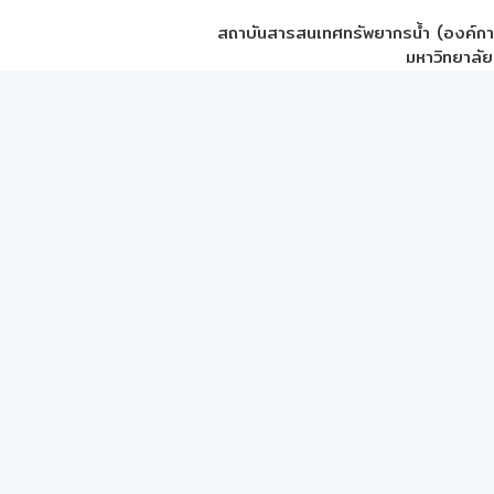
สถาบันสารสนเทศทรัพยากรน้ำ (องค์ก
มหาวิทยาลัย