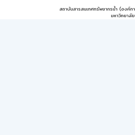
สถาบันสารสนเทศทรัพยากรน้ำ (องค์ก
มหาวิทยาลัย