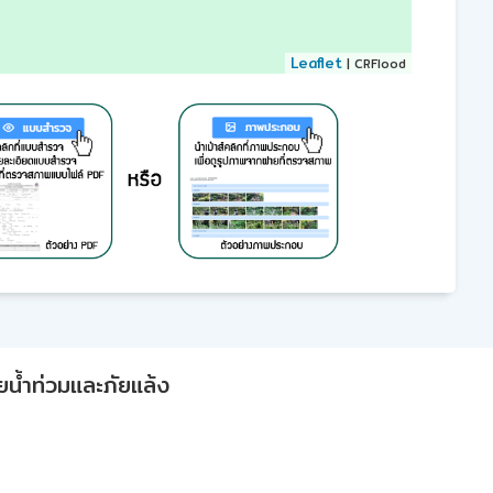
Leaflet
| CRFlood
ยน้ำท่วมและภัยแล้ง