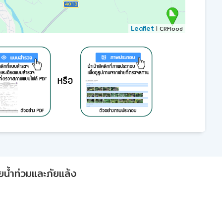
Leaflet
| CRFlood
ยน้ำท่วมและภัยแล้ง