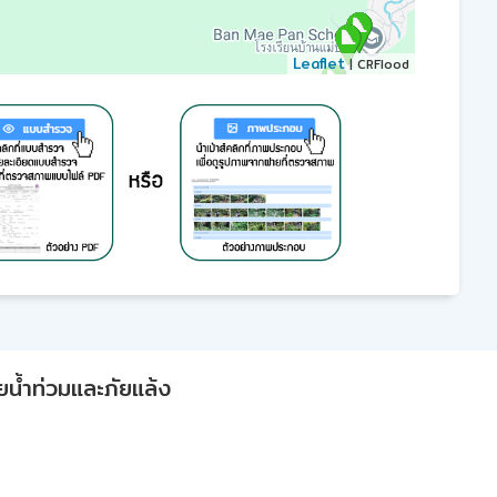
Leaflet
| CRFlood
ยน้ำท่วมและภัยแล้ง