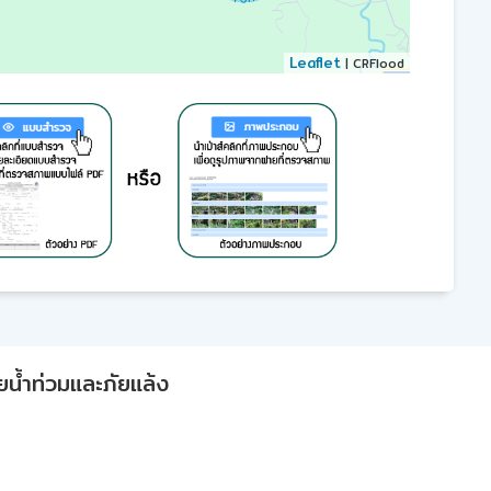
Leaflet
| CRFlood
ยน้ำท่วมและภัยแล้ง