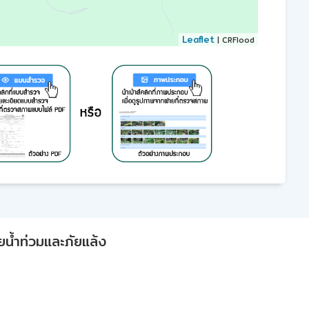
Leaflet
| CRFlood
ยน้ำท่วมและภัยแล้ง