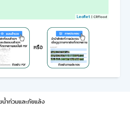
Leaflet
| CRFlood
ยน้ำท่วมและภัยแล้ง