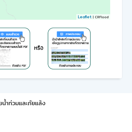
Leaflet
| CRFlood
ยน้ำท่วมและภัยแล้ง