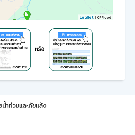
Leaflet
| CRFlood
ยน้ำท่วมและภัยแล้ง