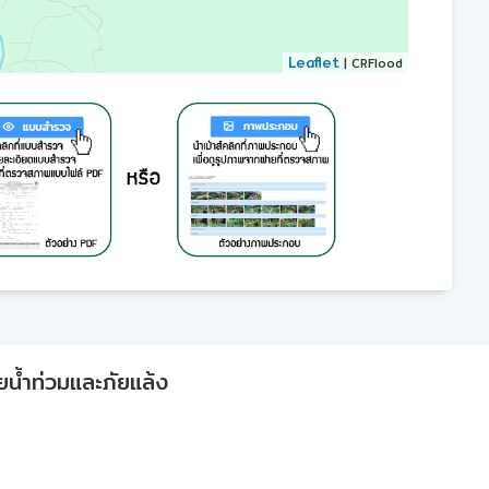
Leaflet
| CRFlood
ยน้ำท่วมและภัยแล้ง