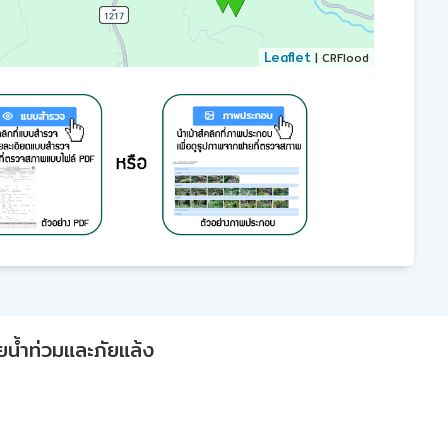
Leaflet
| CRFlood
ยน้ำท่วมและภัยแล้ง