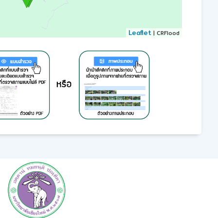
Leaflet
| CRFlood