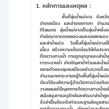
1. หลักการและเหตุผล :
พื้นที่ลุ่มน้ำแม่จาง จัง
อำเภอเมือง และอำเภอเกาะคา จำน
กิโลเมตร ลุ่มน้ำแม่จางเป็นลุ่มน้ำหนึ่ง
กำเนิดมาจากดอยหลวงและดอยผาแดง มีล
และลำน้ำแม่วะ ในพื้นที่ลุ่มน้ำแม่จางเป
เนื่อง สร้างความเดือดร้อนให้กับประช
กีดขวางทางน้ำ การถูกบุกรุกของลำน้
การระบายน้ำ เกิดปัญหาน้ำท่วมและน้ำเน่
ขยายตัวของชุมชนเมืองอย่างรวดเร็วแ
จำนวนมากกระจายอยู่ในพื้นที่ลุ่มน้ำแม
ต้องใช้องค์ความรู้ด้านวิชาการร่วมกั
วางแผนแก้ปัญหาการกีดขวางทางน้ำอย่
สนับสนุนการอนุรักษ์และพัฒนาลำน้ำคู
จึงจำเป็นต้องจัดทำระบบฐานข้อมูลส
การกีดขวางทางน้ำ ตำแหน่งและลักษณะท