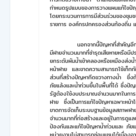
กำหนดรูปแบบของการวางแผนแก้ไขปัญหา
โดยกระบวนการการมีส่วนร่วมของชุม
ราชการ องค์กรปกครองส่วนท้องถิ่น แ
นอกจากนี้ปัญหาที่สำคัญอ
มีฝายจำนวนมากที่ชำรุดเสียหายหรือมี
ยกระดับผันน้ำเข้าคลองหรือเหมืองส่ง
หน้าฝาย และขาดความสามารถใช้เก็กกัก
ส่วนที่สร้างปัญหากีดขวางทางน้ำ ซึ่งถ้
ภัยแล้งและน้ำท่วมขึ้นในพื้นที่ได้ ซึ่งป
รัฐต้องใช้งบประมาณจำนวนมากในการ
ฝาย ซึ่งเป็นการแก้ไขปัญหาเฉพาะหน้าไม่
ขาดการจัดเก็บระบบฐานข้อมูลสภาพฝาย
จำนวนมากที่ก่อสร้างและอยู่ในการดู
ป้องกันและแก้ไขปัญหาน้ำท่วมและ ภัยแล้
หน่วยงานไม่สามารถซ่อมแซมได้เนื่องจ