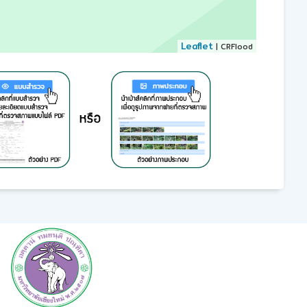
Leaflet
| CRFlood