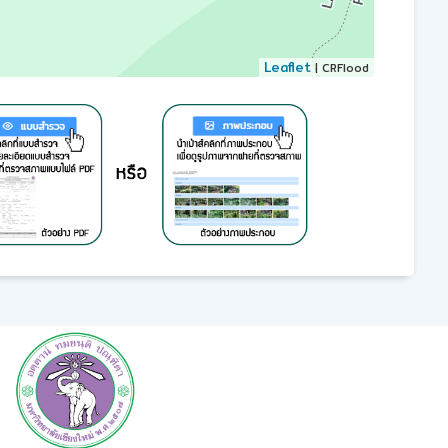
Leaflet
| CRFlood