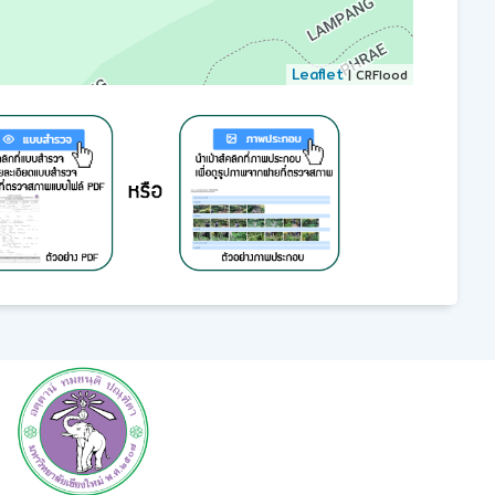
Leaflet
| CRFlood