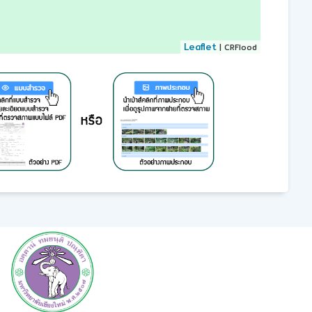
Leaflet
| CRFlood