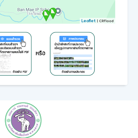
Leaflet
| CRFlood