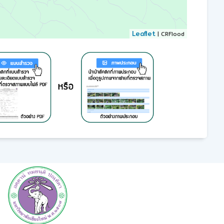
Leaflet
| CRFlood