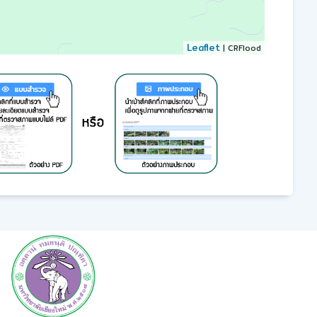
Leaflet
| CRFlood