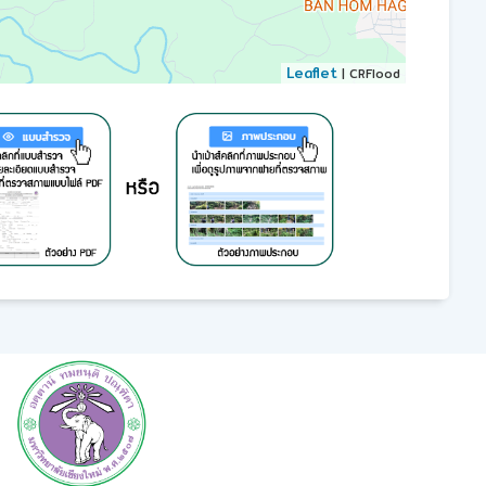
Leaflet
| CRFlood