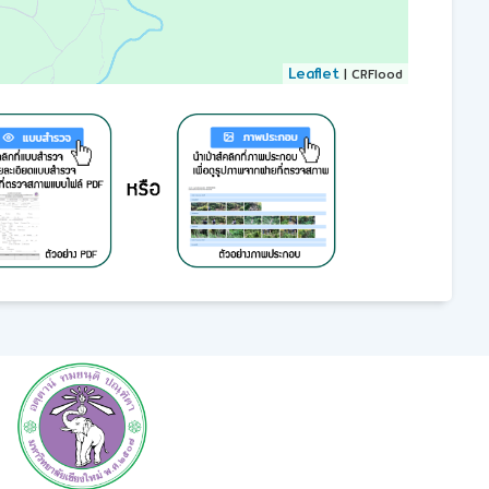
Leaflet
| CRFlood