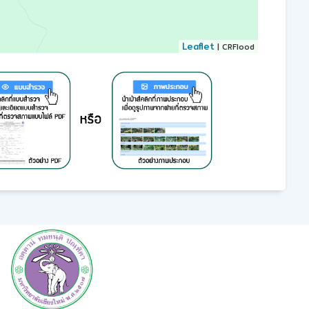
Leaflet
| CRFlood