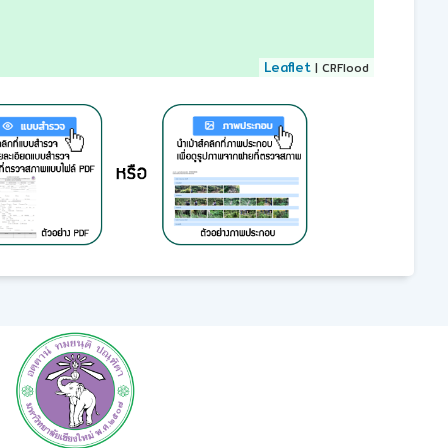
Leaflet
| CRFlood