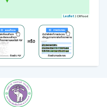
Leaflet
| CRFlood