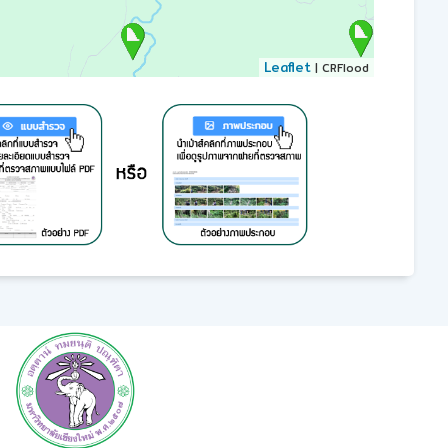
Leaflet
| CRFlood