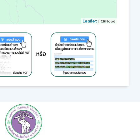
Leaflet
| CRFlood