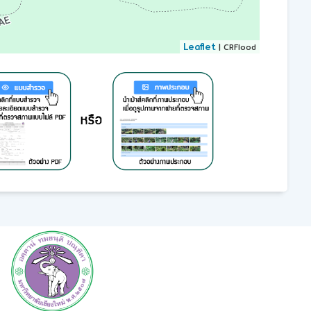
Leaflet
| CRFlood