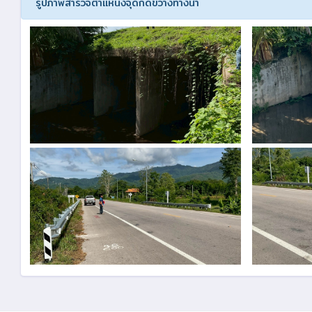
รูปภาพสำรวจตำแหน่งจุดกีดขวางทางน้ำ