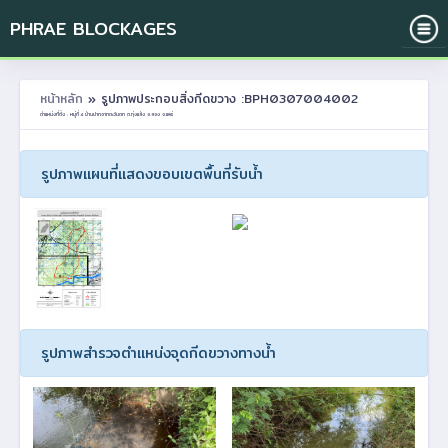
PHRAE BLOCKAGES
หน้าหลัก
» รูปภาพประกอบสิ่งกีดขวาง :BPH0307004002
ตำแหน่งที่ตั้ง : หมู่ที่ 4 บ้านปากจากตะวันตก ต.ทุ่งแล้ง อ.ลอง จ.แพร่
รูปภาพแผนที่แสดงขอบเขตพื้นที่รับน้ำ
รูปภาพสำรวจตำแหน่งจุดกีดขวางทางน้ำ