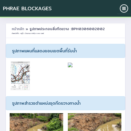
PHRAE BLOCKAGES
หน้าหลัก
» รูปภาพประกอบสิ่งกีดขวาง :BPH0306002002
ตำแหน่งที่ตั้ง : หมู่ที่ 2 บ้านนามน ต.หัวทุ่ง อ.ลอง จ.แพร่
รูปภาพแผนที่แสดงขอบเขตพื้นที่รับน้ำ
รูปภาพสำรวจตำแหน่งจุดกีดขวางทางน้ำ