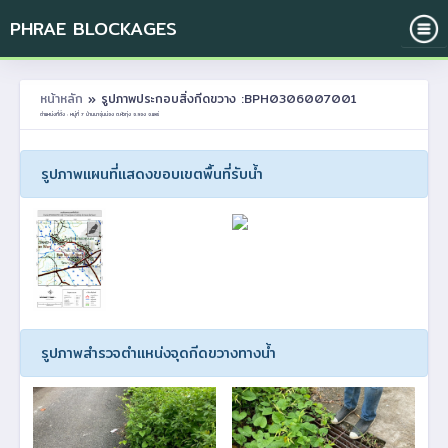
PHRAE BLOCKAGES
หน้าหลัก
» รูปภาพประกอบสิ่งกีดขวาง :BPH0306007001
ตำแหน่งที่ตั้ง : หมู่ที่ 7 บ้านนาอุ่นน่อง ต.หัวทุ่ง อ.ลอง จ.แพร่
รูปภาพแผนที่แสดงขอบเขตพื้นที่รับน้ำ
รูปภาพสำรวจตำแหน่งจุดกีดขวางทางน้ำ